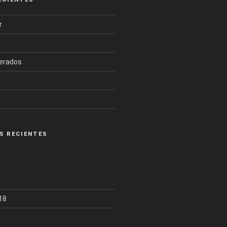
r
derados
S RECIENTES
18