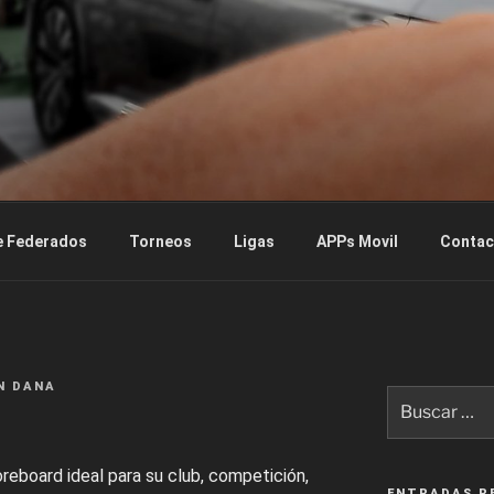
.COM
e Federados
Torneos
Ligas
APPs Movil
Contac
N DANA
Buscar
por:
reboard ideal para su club, competición,
ENTRADAS R