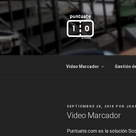
Saltar
al
contenido
PUNTUATE
by Iberowan
Video Marcador
Gestión d
PUBLICADO
SEPTIEMBRE 28, 2018
POR
JUA
EL
Video Marcador
Puntuate.com es la solución Sco