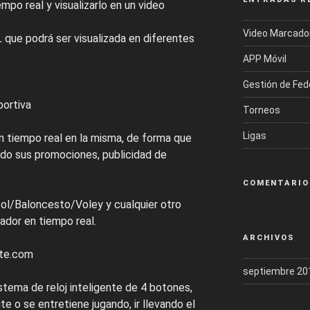
empo real y visualizarlo en un video
Video Marcado
 que podrá ser visualizada en diferentes
APP Móvil
Gestión de Fe
portiva
Torneos
Ligas
 tiempo real en la misma, de forma que
ndo sus promociones, publicidad de
COMENTARIO
ol/Baloncesto/Voley y cualquier otro
ador en tiempo real.
ARCHIVOS
ate.com
septiembre 20
istema de reloj inteligente de 4 botones,
e o se entretiene jugando, ir llevando el