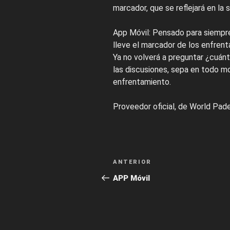
marcador, que se reflejará en la 
App Móvil: Pensado para siempre 
lleve el marcador de los enfren
Ya no volverá a preguntar ¿cuá
las discusiones, sepa en todo m
enfrentamiento.
Proveedor oficial, de World Pade
Navegación
Entrada
ANTERIOR
de
anterior:
APP Móvil
entradas