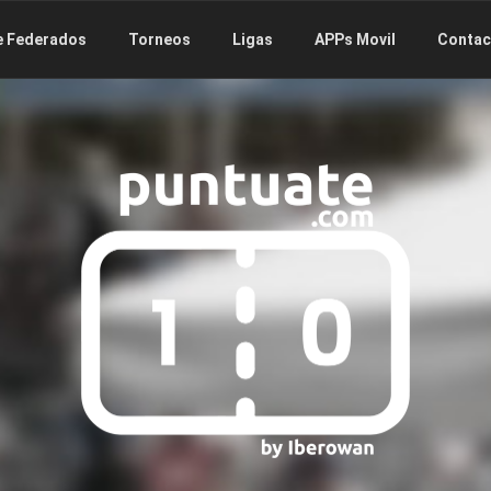
e Federados
Torneos
Ligas
APPs Movil
Contac